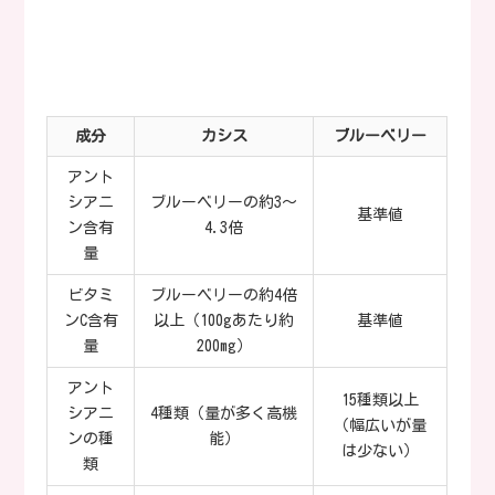
成分
カシス
ブルーベリー
アント
シアニ
ブルーベリーの約3〜
基準値
ン含有
4.3倍
量
ビタミ
ブルーベリーの約4倍
ンC含有
以上（100gあたり約
基準値
量
200mg）
アント
15種類以上
シアニ
4種類（量が多く高機
（幅広いが量
ンの種
能）
は少ない）
類