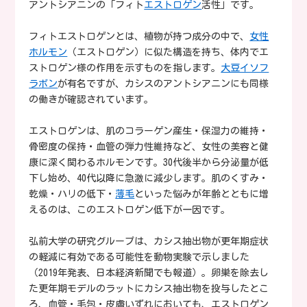
アントシアニンの「フィト
エストロゲン
活性」です。
フィトエストロゲンとは、植物が持つ成分の中で、
女性
ホルモン
（エストロゲン）に似た構造を持ち、体内でエ
ストロゲン様の作用を示すものを指します。
大豆イソフ
ラボン
が有名ですが、カシスのアントシアニンにも同様
の働きが確認されています。
エストロゲンは、肌のコラーゲン産生・保湿力の維持・
骨密度の保持・血管の弾力性維持など、女性の美容と健
康に深く関わるホルモンです。30代後半から分泌量が低
下し始め、40代以降に急激に減少します。肌のくすみ・
乾燥・ハリの低下・
薄毛
といった悩みが年齢とともに増
えるのは、このエストロゲン低下が一因です。
弘前大学の研究グループは、カシス抽出物が更年期症状
の軽減に有効である可能性を動物実験で示しました
（2019年発表、日本経済新聞でも報道）。卵巣を除去し
た更年期モデルのラットにカシス抽出物を投与したとこ
ろ、血管・毛包・皮膚いずれにおいても、エストロゲン