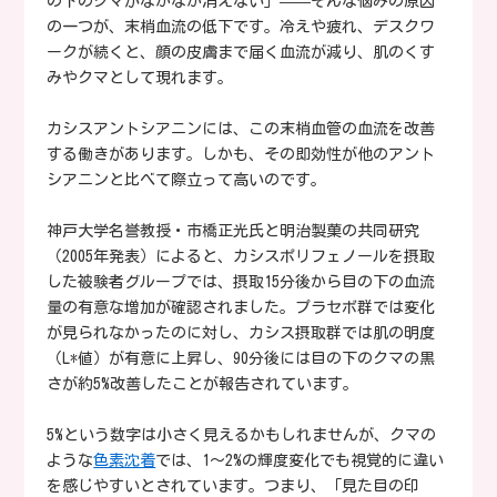
の下のクマがなかなか消えない」——そんな悩みの原因
の一つが、末梢血流の低下です。冷えや疲れ、デスクワ
ークが続くと、顔の皮膚まで届く血流が減り、肌のくす
みやクマとして現れます。
カシスアントシアニンには、この末梢血管の血流を改善
する働きがあります。しかも、その即効性が他のアント
シアニンと比べて際立って高いのです。
神戸大学名誉教授・市橋正光氏と明治製菓の共同研究
（2005年発表）によると、カシスポリフェノールを摂取
した被験者グループでは、摂取15分後から目の下の血流
量の有意な増加が確認されました。プラセボ群では変化
が見られなかったのに対し、カシス摂取群では肌の明度
（L*値）が有意に上昇し、90分後には目の下のクマの黒
さが約5%改善したことが報告されています。
5%という数字は小さく見えるかもしれませんが、クマの
ような
色素沈着
では、1〜2%の輝度変化でも視覚的に違い
を感じやすいとされています。つまり、「見た目の印