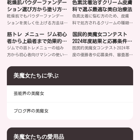
乾燥肌パウダーファンデー
色素沈着治すクリーム皮膚
ア方法でバリア機能を修復し、
ミ・シワなど、あなたの肌悩み
ション選び方から塗り方ま
科で選ぶ最適な美白治療法
健やかな肌を取り戻すことは可
に合った適切なケア方法をご存
で完全ガイド
乾燥肌でもパウダーファンデー
色素沈着に悩む方のため、皮膚
能でしょうか？
知ですか？
ションを美しく仕上げる方法は
科で処方されるクリームの種類
ある？保湿成分選びから下地テ
から治療法まで詳しく解説。ハ
筋トレ メニュー ジム初心
国民的美魔女コンテスト
クニック、崩れにくい塗り方ま
イドロキノンやトレチノインな
者から上級者まで効果的な
2024年度結果と応募条件審
で、プロが実践する秘訣を詳し
どの有効成分、レーザー治療、
分割法とマシン活用
査基準特集
ジムでの筋トレメニューの組み
国民的美魔女コンテスト2024年
く解説します。あなたの肌質に
セルフケア方法まで網羅的にご
方から初心者向けマシンの使い
度の優勝者や応募条件、審査基
合う製品は見つかるでしょう
紹介します。あなたに最適な治
方まで、効率的な部位別分割法
準などを詳しく解説します。35
か？
療法は何でしょう？
で理想のボディを目指すための
歳以上の女性が輝く美の祭典の
美魔女たちに学ぶ
具体的なアプローチを徹底解
最新情報とは？
説。あなたも今日から効果的な
筋トレを始めませんか？
芸能界の美魔女
ブログ界の美魔女
美魔女たちの愛用品