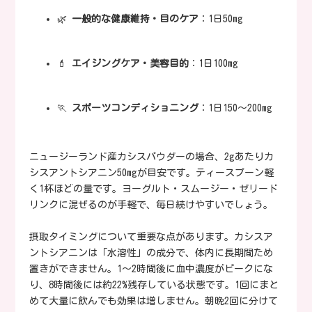
🌿
一般的な健康維持・目のケア
：1日50mg
💄
エイジングケア・美容目的
：1日100mg
🏃
スポーツコンディショニング
：1日150〜200mg
ニュージーランド産カシスパウダーの場合、2gあたりカ
シスアントシアニン50mgが目安です。ティースプーン軽
く1杯ほどの量です。ヨーグルト・スムージー・ゼリード
リンクに混ぜるのが手軽で、毎日続けやすいでしょう。
摂取タイミングについて重要な点があります。カシスア
ントシアニンは「水溶性」の成分で、体内に長期間ため
置きができません。1〜2時間後に血中濃度がピークにな
り、8時間後には約22%残存している状態です。1回にまと
めて大量に飲んでも効果は増しません。朝晩2回に分けて