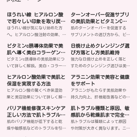
ほうれい線 ヒアルロン酸
ターンオーバー促進サプリ
で若々しい印象を取り戻す
の美肌効果とビタミンC・
完全ガイド
亜鉛の選び方
ほうれい線が気になり始めた方
肌のターンオーバーを促進する
へ。ヒアルロン酸注射の効果、
サプリメントの選び方から、ビ
持続期間、リスクまで専門医が
タミンCや亜鉛などの成分効果ま
ビタミンc誘導体効果で美
日焼け止めクレンジング選
解説。自然な仕上がりで年齢を
で詳しく解説。美肌を目指す女
肌へ導く美白コラーゲン促
び方落とし方美肌維持
感じさせない美肌を手に入れま
性におすすめの栄養素と摂取方
進毛穴引き締め
ビタミンc誘導体の美肌効果につ
強力な日焼け止めを正しく落と
せんか？
法をご紹介します。どのサプリ
いて詳しく解説。美白・コラー
すためのクレンジング選びは美
があなたの肌質に最適なのでし
ゲン生成促進・毛穴引き締めな
肌の鍵。肌質や日焼け止めタイ
ょうか？
ヒアルロン酸効果で美肌と
アラニン効果で美容と健康
ど、美容に嬉しい効果を科学的
プに合わせた適切な落とし方
保湿を実現する方法
をサポート
根拠と共にお伝えします。あな
で、毛穴トラブルや肌荒れを防
ヒアルロン酸の驚くべき保湿効
アラニンがもたらす美肌効果や
たの肌悩みにビタミンc誘導体は
げるのをご存知ですか？
果と美容効果について詳しく解
持久力向上、肝機能改善などの
どう効果的でしょうか？
説します。分子量による違いや
驚きの効果とは？美容と健康に
バリア機能修復スキンケア
肌トラブル種類と原因、敏
正しい使い方、エイジングケア
欠かせないアミノ酸の秘密を詳
正しい方法で肌トラブル解
感肌から乾燥肌まで完全解
効果まで、知られざる美肌の秘
しく解説します。あなたも今日
決
説
肌のバリア機能が低下すると乾
肌トラブルは種類によって原因
密とは？
からアラニンパワーを実感して
燥や敏感肌などのトラブルを引
や対策が大きく異なります。ニ
みませんか？
き起こします。正しいスキンケ
キビ、乾燥肌、毛穴の開き、シ