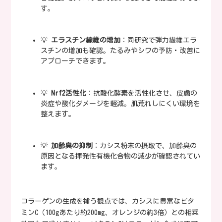
す。
💡
エラスチン線維の増加
：同研究で弾力繊維エラ
スチンの増加も確認。たるみやシワの予防・改善に
アプローチできます。
💡
Nrf2活性化
：抗酸化酵素を活性化させ、皮膚の
炎症や酸化ダメージを軽減。肌荒れしにくい環境を
整えます。
💡
加齢臭の抑制
：カシス粉末の摂取で、加齢臭の
原因となる揮発性有機化合物の減少が確認されてい
ます。
コラーゲンの生成を補う観点では、カシスに豊富なビタ
ミンC（100gあたり約200mg、オレンジの約3倍）との相乗