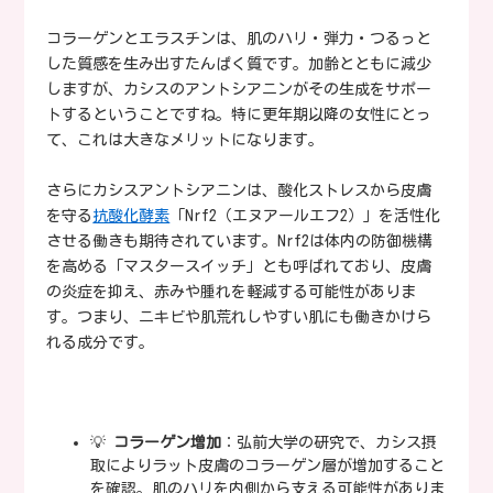
コラーゲンとエラスチンは、肌のハリ・弾力・つるっと
した質感を生み出すたんぱく質です。加齢とともに減少
しますが、カシスのアントシアニンがその生成をサポー
トするということですね。特に更年期以降の女性にとっ
て、これは大きなメリットになります。
さらにカシスアントシアニンは、酸化ストレスから皮膚
を守る
抗酸化酵素
「Nrf2（エヌアールエフ2）」を活性化
させる働きも期待されています。Nrf2は体内の防御機構
を高める「マスタースイッチ」とも呼ばれており、皮膚
の炎症を抑え、赤みや腫れを軽減する可能性がありま
す。つまり、ニキビや肌荒れしやすい肌にも働きかけら
れる成分です。
💡
コラーゲン増加
：弘前大学の研究で、カシス摂
取によりラット皮膚のコラーゲン層が増加すること
を確認。肌のハリを内側から支える可能性がありま