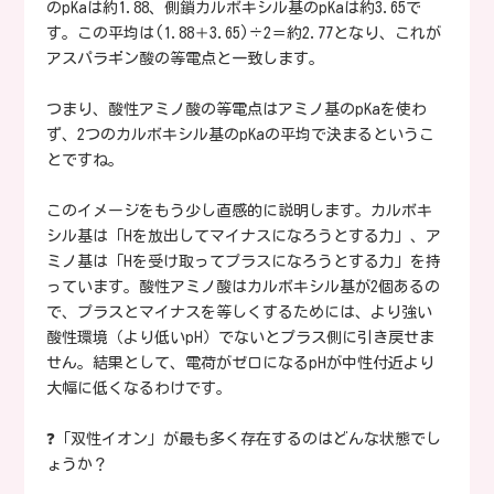
のpKaは約1.88、側鎖カルボキシル基のpKaは約3.65で
す。この平均は(1.88＋3.65)÷2＝約2.77となり、これが
アスパラギン酸の等電点と一致します。
つまり、酸性アミノ酸の等電点はアミノ基のpKaを使わ
ず、2つのカルボキシル基のpKaの平均で決まるというこ
とですね。
このイメージをもう少し直感的に説明します。カルボキ
シル基は「Hを放出してマイナスになろうとする力」、ア
ミノ基は「Hを受け取ってプラスになろうとする力」を持
っています。酸性アミノ酸はカルボキシル基が2個あるの
で、プラスとマイナスを等しくするためには、より強い
酸性環境（より低いpH）でないとプラス側に引き戻せま
せん。結果として、電荷がゼロになるpHが中性付近より
大幅に低くなるわけです。
❓「双性イオン」が最も多く存在するのはどんな状態でし
ょうか？