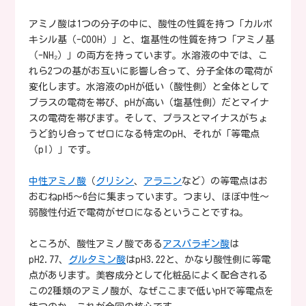
アミノ酸は1つの分子の中に、酸性の性質を持つ「カルボ
キシル基（-COOH）」と、塩基性の性質を持つ「アミノ基
（-NH₂）」の両方を持っています。水溶液の中では、こ
れら2つの基がお互いに影響し合って、分子全体の電荷が
変化します。水溶液のpHが低い（酸性側）と全体として
プラスの電荷を帯び、pHが高い（塩基性側）だとマイナ
スの電荷を帯びます。そして、プラスとマイナスがちょ
うど釣り合ってゼロになる特定のpH、それが「等電点
（pI）」です。
中性アミノ酸
（
グリシン
、
アラニン
など）の等電点はお
おむねpH5〜6台に集まっています。つまり、ほぼ中性〜
弱酸性付近で電荷がゼロになるということですね。
ところが、酸性アミノ酸である
アスパラギン酸
は
pH2.77、
グルタミン酸
はpH3.22と、かなり酸性側に等電
点があります。美容成分として化粧品によく配合される
この2種類のアミノ酸が、なぜここまで低いpHで等電点を