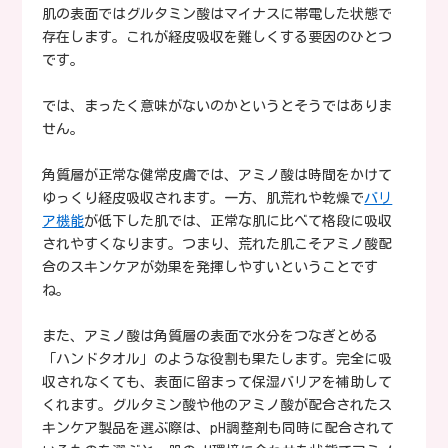
肌の表面ではグルタミン酸はマイナスに帯電した状態で
存在します。これが経皮吸収を難しくする要因のひとつ
です。
では、まったく意味がないのかというとそうではありま
せん。
角質層が正常な健常皮膚では、アミノ酸は時間をかけて
ゆっくり経皮吸収されます。一方、肌荒れや乾燥で
バリ
ア機能
が低下した肌では、正常な肌に比べて格段に吸収
されやすくなります。つまり、荒れた肌こそアミノ酸配
合のスキンケアが効果を発揮しやすいということです
ね。
また、アミノ酸は角質層の表面で水分をつなぎとめる
「ハンドタオル」のような役割も果たします。完全に吸
収されなくても、表面に留まって保湿バリアを補助して
くれます。グルタミン酸や他のアミノ酸が配合されたス
キンケア製品を選ぶ際は、pH調整剤も同時に配合されて