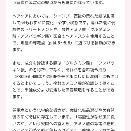
う習慣が等電点の観点からも理にかなっています。
ヘアケアにおいては、シャンプー直後の濡れた髪は膨潤
してpHもわずかに変化しやすい状態です。濡れた髪に弱
酸性のトリートメントや、酸性アミノ酸（グルタミン
酸・アスパラギン酸）配合のヘアマスクを使用すること
で、毛髪の等電点（pH4.5〜5.5）に近づける補助ができ
ます。
また、成分を確認する際は「グルタミン酸」「アスパラ
ギン酸」の名称だけでなく、それらを含む複合成分
（PRODEW 400などのNMFをモデルにした保湿剤）にも注目
するとよいでしょう。複数のアミノ酸が協調して働くこ
とで、単独成分より安定した保湿環境を作ることができ
ます。
等電点という化学的な概念が、実は化粧品選びや美容習
慣のすぐそばに存在しています。「弱酸性がなぜ肌に良
いのか」という疑問への答えも、アミノ酸の等電点を知
ることで初めて腑に落ちるはずです。酸性アミノ酸の等