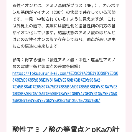
双性イオンとは、アミノ基側がプラス（NH₃⁺）、カルボキ
シル基側がマイナス（COO⁻）の状態で共存している形態
です。一見「中和されている」ように見えますが、これ
は外見上の話で、実際には酸性側と塩基性側の両方の基
がイオン化しています。結晶状態のアミノ酸のほとんど
はこの双性イオンの形で存在しており、融点が高い理由
もこの構造に由来します。
参考：得する理系（酸性アミノ酸・中性・塩基性アミノ
酸の電離平衡と等電点の差異を図解）
https://tokusururikei.com/%E3%82%A2%E3%83%9F%E3%8
3%8E%E9%85%B8%E3%81%AE%E9%9B%BB%E9%9B%A2-
%E4%B8%AD%E6%80%A7%E3%83%BB%E9%85%B8%E6%80%A7%E3
%83%BB%E5%A1%A9%E5%9F%BA%E6%80%A7%E3%81%A7%E7%AD
%89%E9%9B%BB%E7%82%B9%E3%81%8C%E7%95%B0/
酸性アミノ酸の等電点とpKaの計