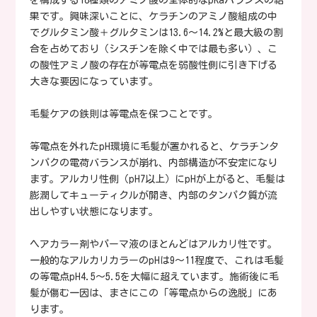
果です。興味深いことに、ケラチンのアミノ酸組成の中
でグルタミン酸＋グルタミンは13.6〜14.2%と最大級の割
合を占めており（シスチンを除く中では最も多い）、こ
の酸性アミノ酸の存在が等電点を弱酸性側に引き下げる
大きな要因になっています。
毛髪ケアの鉄則は等電点を保つことです。
等電点を外れたpH環境に毛髪が置かれると、ケラチンタ
ンパクの電荷バランスが崩れ、内部構造が不安定になり
ます。アルカリ性側（pH7以上）にpHが上がると、毛髪は
膨潤してキューティクルが開き、内部のタンパク質が流
出しやすい状態になります。
ヘアカラー剤やパーマ液のほとんどはアルカリ性です。
一般的なアルカリカラーのpHは9〜11程度で、これは毛髪
の等電点pH4.5〜5.5を大幅に超えています。施術後に毛
髪が傷む一因は、まさにこの「等電点からの逸脱」にあ
ります。