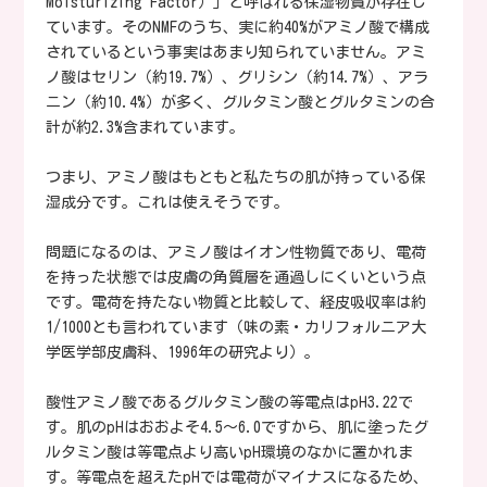
Moisturizing Factor）」と呼ばれる保湿物質が存在し
ています。そのNMFのうち、実に約40%がアミノ酸で構成
されているという事実はあまり知られていません。アミ
ノ酸はセリン（約19.7%）、グリシン（約14.7%）、アラ
ニン（約10.4%）が多く、グルタミン酸とグルタミンの合
計が約2.3%含まれています。
つまり、アミノ酸はもともと私たちの肌が持っている保
湿成分です。これは使えそうです。
問題になるのは、アミノ酸はイオン性物質であり、電荷
を持った状態では皮膚の角質層を通過しにくいという点
です。電荷を持たない物質と比較して、経皮吸収率は約
1/1000とも言われています（味の素・カリフォルニア大
学医学部皮膚科、1996年の研究より）。
酸性アミノ酸であるグルタミン酸の等電点はpH3.22で
す。肌のpHはおおよそ4.5〜6.0ですから、肌に塗ったグ
ルタミン酸は等電点より高いpH環境のなかに置かれま
す。等電点を超えたpHでは電荷がマイナスになるため、