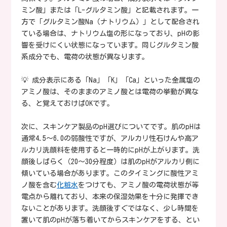
ミン酸」または「L-グルタミン酸」と記載されます。一
方で「グルタミン酸Na（ナトリウム）」として配合され
ている場合は、ナトリウム塩の形になっており、pHの影
響を受けにくい状態になっています。同じグルタミン酸
系成分でも、電荷の状態が異なります。
💡 成分表示にある「Na」「K」「Ca」といった金属塩の
アミノ酸は、そのままのアミノ酸とは電荷の挙動が異な
る、と覚えておけばOKです。
次に、スキンケア製品のpH選びについてです。肌のpHは
通常4.5〜6.0の弱酸性ですが、アルカリ性石けんや高ア
ルカリ洗顔料を使用すると一時的にpHが上がります。洗
顔後しばらく（20〜30分程度）は肌のpHがアルカリ側に
傾いている場合があります。このタイミングに酸性アミ
ノ酸を含む
化粧水
をつけても、アミノ酸の電荷状態が等
電点から離れており、本来の保湿効果を十分に発揮でき
ないことがあります。洗顔後すぐではなく、少し時間を
置いて肌のpHが落ち着いてからスキンケアをする、とい