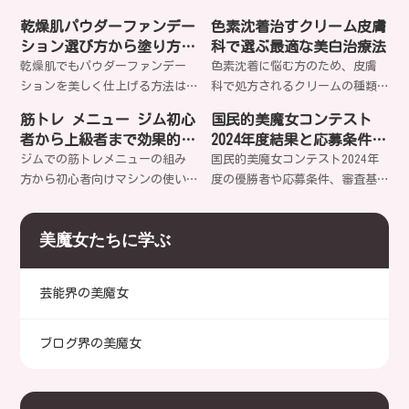
みませんか？
き起こします。正しいスキンケ
キビ、乾燥肌、毛穴の開き、シ
乾燥肌パウダーファンデー
色素沈着治すクリーム皮膚
ア方法でバリア機能を修復し、
ミ・シワなど、あなたの肌悩み
ション選び方から塗り方ま
科で選ぶ最適な美白治療法
健やかな肌を取り戻すことは可
に合った適切なケア方法をご存
で完全ガイド
乾燥肌でもパウダーファンデー
色素沈着に悩む方のため、皮膚
能でしょうか？
知ですか？
ションを美しく仕上げる方法は
科で処方されるクリームの種類
ある？保湿成分選びから下地テ
から治療法まで詳しく解説。ハ
筋トレ メニュー ジム初心
国民的美魔女コンテスト
クニック、崩れにくい塗り方ま
イドロキノンやトレチノインな
者から上級者まで効果的な
2024年度結果と応募条件審
で、プロが実践する秘訣を詳し
どの有効成分、レーザー治療、
分割法とマシン活用
査基準特集
ジムでの筋トレメニューの組み
国民的美魔女コンテスト2024年
く解説します。あなたの肌質に
セルフケア方法まで網羅的にご
方から初心者向けマシンの使い
度の優勝者や応募条件、審査基
合う製品は見つかるでしょう
紹介します。あなたに最適な治
方まで、効率的な部位別分割法
準などを詳しく解説します。35
か？
療法は何でしょう？
で理想のボディを目指すための
歳以上の女性が輝く美の祭典の
美魔女たちに学ぶ
具体的なアプローチを徹底解
最新情報とは？
説。あなたも今日から効果的な
筋トレを始めませんか？
芸能界の美魔女
ブログ界の美魔女