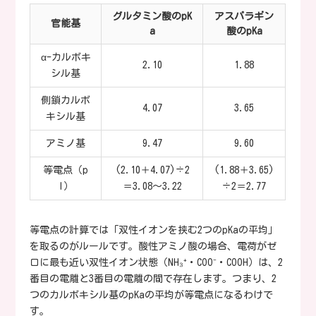
グルタミン酸のpK
アスパラギン
官能基
a
酸のpKa
α-カルボキ
2.10
1.88
シル基
側鎖カルボ
4.07
3.65
キシル基
アミノ基
9.47
9.60
等電点（p
(2.10＋4.07)÷2
(1.88＋3.65)
I）
＝3.08〜3.22
÷2＝2.77
等電点の計算では「双性イオンを挟む2つのpKaの平均」
を取るのがルールです。酸性アミノ酸の場合、電荷がゼ
ロに最も近い双性イオン状態（NH₃⁺・COO⁻・COOH）は、2
番目の電離と3番目の電離の間で存在します。つまり、2
つのカルボキシル基のpKaの平均が等電点になるわけで
す。