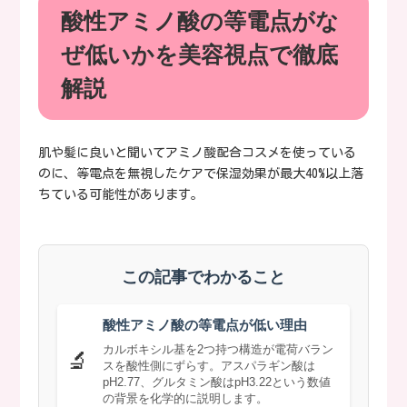
酸性アミノ酸の等電点がな
ぜ低いかを美容視点で徹底
解説
肌や髪に良いと聞いてアミノ酸配合コスメを使っている
のに、等電点を無視したケアで保湿効果が最大40%以上落
ちている可能性があります。
この記事でわかること
酸性アミノ酸の等電点が低い理由
カルボキシル基を2つ持つ構造が電荷バラン
🔬
スを酸性側にずらす。アスパラギン酸は
pH2.77、グルタミン酸はpH3.22という数値
の背景を化学的に説明します。