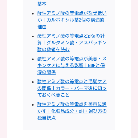
基本
酸性アミノ酸の等電点がなぜ低い
か｜カルボキシル基2個の構造的
理由
酸性アミノ酸の等電点とpKaの計
算｜グルタミン酸・アスパラギン
酸の数値を読む
酸性アミノ酸の等電点が美容・ス
キンケアに与える影響｜NMFと保
湿の関係
酸性アミノ酸の等電点と毛髪ケア
の関係｜カラー・パーマ後に知っ
ておくべきこと
酸性アミノ酸の等電点を美容に活
かす｜化粧品成分・pH・選び方の
独自視点