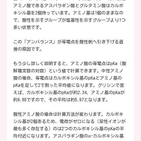
アミノ酸であるアスパラギン酸とグルタミン酸はカルボ
キシル基を2個持っています。アミノ基は1個のままなの
で、酸性を示すグループが塩基性を示すグループより1つ
多い状態です。
この「アンバランス」が等電点を酸性側へ引き下げる直
接の原因です。
もう少し詳しく説明すると、アミノ酸の等電点はpKa（酸
解離定数の対数）という値で計算できます。中性アミノ
酸の場合、等電点はカルボキシル基のpKaとアミノ基の
pKaを足して2で割った平均値になります。グリシンで言
えば、カルボキシル基のpKaが約2.34、アミノ基のpKaが
約9.60ですので、その平均は約5.97となります。
酸性アミノ酸の場合は計算方法が変わります。カルボキ
シル基が2個あるため、電荷がゼロになる（双性イオンが
最も多く存在する）のは2つのカルボキシル基のpKaの平
均付近になります。アスパラギン酸のα-カルボキシル基