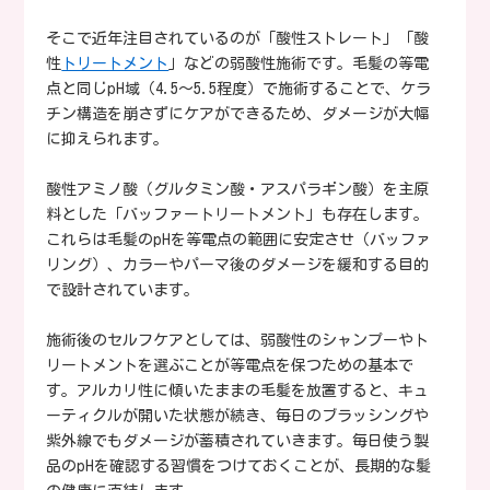
そこで近年注目されているのが「酸性ストレート」「酸
性
トリートメント
」などの弱酸性施術です。毛髪の等電
点と同じpH域（4.5〜5.5程度）で施術することで、ケラ
チン構造を崩さずにケアができるため、ダメージが大幅
に抑えられます。
酸性アミノ酸（グルタミン酸・アスパラギン酸）を主原
料とした「バッファートリートメント」も存在します。
これらは毛髪のpHを等電点の範囲に安定させ（バッファ
リング）、カラーやパーマ後のダメージを緩和する目的
で設計されています。
施術後のセルフケアとしては、弱酸性のシャンプーやト
リートメントを選ぶことが等電点を保つための基本で
す。アルカリ性に傾いたままの毛髪を放置すると、キュ
ーティクルが開いた状態が続き、毎日のブラッシングや
紫外線でもダメージが蓄積されていきます。毎日使う製
品のpHを確認する習慣をつけておくことが、長期的な髪