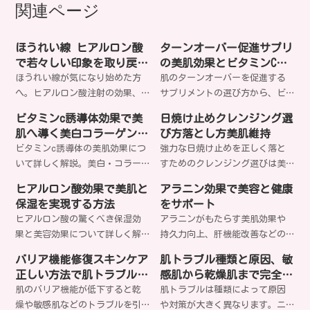
関連ページ
ほうれい線 ヒアルロン酸
ターンオーバー促進サプリ
で若々しい印象を取り戻す
の美肌効果とビタミンC・
完全ガイド
亜鉛の選び方
ほうれい線が気になり始めた方
肌のターンオーバーを促進する
へ。ヒアルロン酸注射の効果、
サプリメントの選び方から、ビ
持続期間、リスクまで専門医が
タミンCや亜鉛などの成分効果ま
ビタミンc誘導体効果で美
日焼け止めクレンジング選
解説。自然な仕上がりで年齢を
で詳しく解説。美肌を目指す女
肌へ導く美白コラーゲン促
び方落とし方美肌維持
感じさせない美肌を手に入れま
性におすすめの栄養素と摂取方
進毛穴引き締め
ビタミンc誘導体の美肌効果につ
強力な日焼け止めを正しく落と
せんか？
法をご紹介します。どのサプリ
いて詳しく解説。美白・コラー
すためのクレンジング選びは美
があなたの肌質に最適なのでし
ゲン生成促進・毛穴引き締めな
肌の鍵。肌質や日焼け止めタイ
ょうか？
ヒアルロン酸効果で美肌と
アラニン効果で美容と健康
ど、美容に嬉しい効果を科学的
プに合わせた適切な落とし方
保湿を実現する方法
をサポート
根拠と共にお伝えします。あな
で、毛穴トラブルや肌荒れを防
ヒアルロン酸の驚くべき保湿効
アラニンがもたらす美肌効果や
たの肌悩みにビタミンc誘導体は
げるのをご存知ですか？
果と美容効果について詳しく解
持久力向上、肝機能改善などの
どう効果的でしょうか？
説します。分子量による違いや
驚きの効果とは？美容と健康に
バリア機能修復スキンケア
肌トラブル種類と原因、敏
正しい使い方、エイジングケア
欠かせないアミノ酸の秘密を詳
正しい方法で肌トラブル解
感肌から乾燥肌まで完全解
効果まで、知られざる美肌の秘
しく解説します。あなたも今日
決
説
肌のバリア機能が低下すると乾
肌トラブルは種類によって原因
密とは？
からアラニンパワーを実感して
燥や敏感肌などのトラブルを引
や対策が大きく異なります。ニ