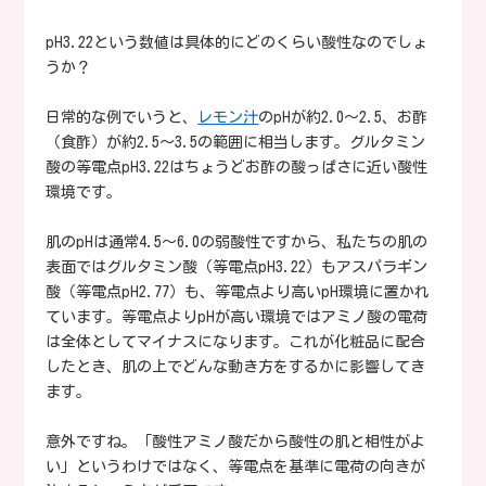
pH3.22という数値は具体的にどのくらい酸性なのでしょ
うか？
日常的な例でいうと、
レモン汁
のpHが約2.0〜2.5、お酢
（食酢）が約2.5〜3.5の範囲に相当します。グルタミン
酸の等電点pH3.22はちょうどお酢の酸っぱさに近い酸性
環境です。
肌のpHは通常4.5〜6.0の弱酸性ですから、私たちの肌の
表面ではグルタミン酸（等電点pH3.22）もアスパラギン
酸（等電点pH2.77）も、等電点より高いpH環境に置かれ
ています。等電点よりpHが高い環境ではアミノ酸の電荷
は全体としてマイナスになります。これが化粧品に配合
したとき、肌の上でどんな動き方をするかに影響してき
ます。
意外ですね。「酸性アミノ酸だから酸性の肌と相性がよ
い」というわけではなく、等電点を基準に電荷の向きが