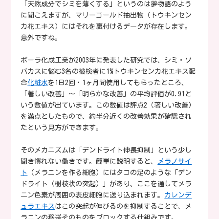
「天然成分でシミを薄くする」というのは夢物語のよう
に聞こえますが、マリーゴールド抽出物（トウキンセン
カ花エキス）にはそれを裏付けるデータが存在します。
意外ですね。
ポーラ化成工業が2003年に発表した研究では、シミ・ソ
バカスに悩む3名の被検者に1%トウキンセンカ花エキス配
合
化粧水
を1日2回・1ヶ月間使用してもらったところ、
「著しい改善」〜「明らかな改善」の平均評価が0.91と
いう数値が出ています。この数値は評点2（著しい改善）
を満点としたもので、約半分近くの改善効果が確認され
たという見方ができます。
そのメカニズムは「デンドライト伸長抑制」という少し
聞き慣れない働きです。簡単に説明すると、
メラノサイ
ト
（メラニンを作る細胞）にはタコの足のような「デン
ドライト（樹枝状の突起）」があり、ここを通してメラ
ニン色素が周囲の表皮細胞に送り込まれます。
カレンデ
ュラエキス
はこの突起が伸びるのを抑制することで、メ
ラニンの移送そのものをブロックする仕組みです。