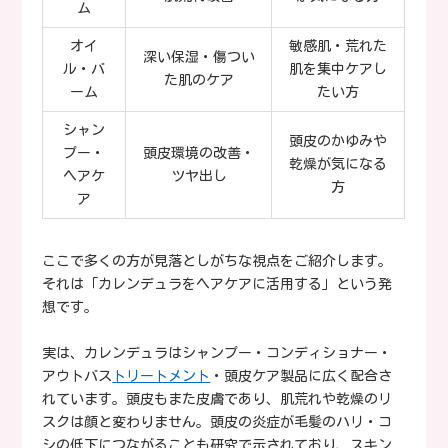
ム
オイ
敏感肌・荒れた
深い保湿・傷つい
ル・バ
肌を集中ケアし
た肌のケア
ーム
たい方
シャン
頭皮のかゆみや
プー・
頭皮環境の改善・
乾燥が気になる
ヘアケ
ツヤ出し
方
ア
ここで多くの方が見落としがちな視点をご紹介します。
それは「カレンデュラをヘアケアに活用する」という発
想です。
実は、カレンデュラはシャンプー・コンディショナー・
アウトバス
トリートメント
・頭皮ケア製品に広く配合さ
れています。頭皮もまた皮膚であり、肌荒れや乾燥のリ
スクは顔と変わりません。頭皮の炎症が毛髪のハリ・コ
シの低下につながることも研究で示されており、スキン