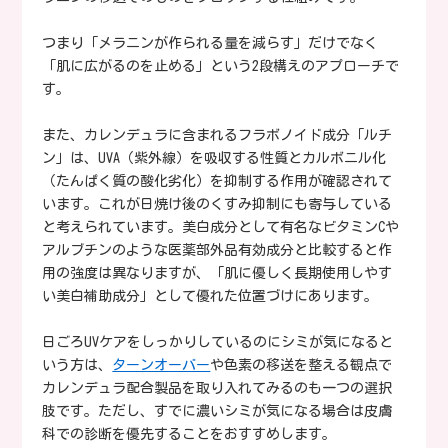
つまり「メラニンが作られる量を減らす」だけでなく
「肌に広がるのを止める」という2段構えのアプローチで
す。
また、カレンデュラに含まれるフラボノイド成分「ルチ
ン」は、UVA（紫外線）を吸収する性質とカルボニル化
（たんぱく質の酸化劣化）を抑制する作用が確認されて
います。これが日焼け後のくすみ抑制にも寄与している
と考えられています。美白成分として有名なビタミンCや
アルブチンのような医薬部外品有効成分と比較すると作
用の強度は異なりますが、「肌に優しく長期使用しやす
い美白補助成分」として優れた位置づけにあります。
日ごろUVケアをしっかりしているのにシミが気になると
いう方は、
ターンオーバー
や色素の移送を整える観点で
カレンデュラ配合製品を取り入れてみるのも一つの選択
肢です。ただし、すでに濃いシミが気になる場合は皮膚
科での診断を優先することをおすすめします。