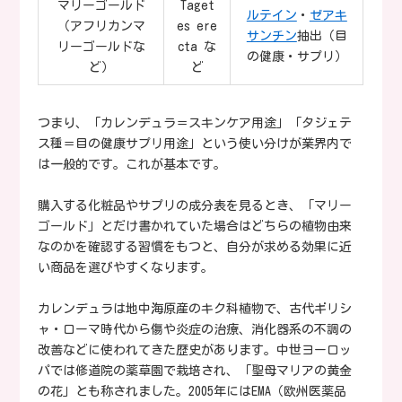
マリーゴールド
Taget
ルテイン
・
ゼアキ
（アフリカンマ
es ere
サンチン
抽出（目
リーゴールドな
cta な
の健康・サプリ）
ど）
ど
つまり、「カレンデュラ＝スキンケア用途」「タジェテ
ス種＝目の健康サプリ用途」という使い分けが業界内で
は一般的です。これが基本です。
購入する化粧品やサプリの成分表を見るとき、「マリー
ゴールド」とだけ書かれていた場合はどちらの植物由来
なのかを確認する習慣をもつと、自分が求める効果に近
い商品を選びやすくなります。
カレンデュラは地中海原産のキク科植物で、古代ギリシ
ャ・ローマ時代から傷や炎症の治療、消化器系の不調の
改善などに使われてきた歴史があります。中世ヨーロッ
パでは修道院の薬草園で栽培され、「聖母マリアの黄金
の花」とも称されました。2005年にはEMA（欧州医薬品