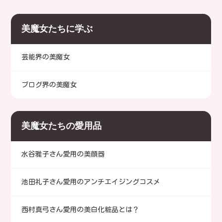
方まで、効率的な部位別分割法
準などを詳しく解説します。35
か？
療法は何でしょう？
で理想のボディを目指すための
歳以上の女性が輝く美の祭典の
美魔女たちに学ぶ
具体的なアプローチを徹底解
最新情報とは？
説。あなたも今日から効果的な
筋トレを始めませんか？
芸能界の美魔女
ブログ界の美魔女
美魔女たちの愛用品
水谷雅子さん愛用の美顔器
池田礼子さん愛用のアンチエイジングコスメ
西村真弓さん愛用の美白化粧品とは？