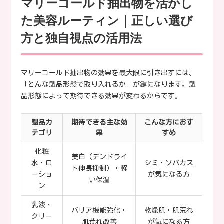
マリーゴールド抽出物を活かし
た美容ルーティン｜正しい選び
方と独自視点の活用法
マリーゴールド抽出物の効果を最大限に引き出すには、
「どんな製品形態で取り入れるか」が鍵になります。製
品形態によって期待できる効果が変わるからです。
製品カ
期待できる主な効
こんな方におす
テゴリ
果
すめ
化粧
美白（デンドライ
水・ロ
シミ・ソバカス
ト伸長抑制）・軽
ーショ
が気になる方
い保湿
ン
乳液・
バリア機能強化・
乾燥肌・肌荒れ
クリー
肌荒れ改善
が気になる方