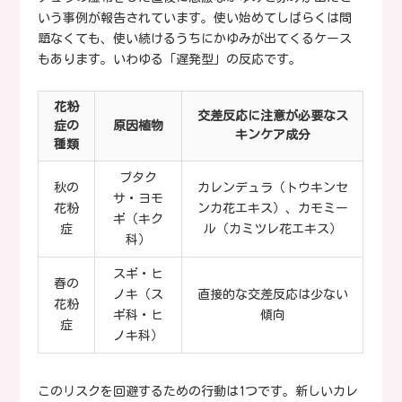
いう事例が報告されています。使い始めてしばらくは問
題なくても、使い続けるうちにかゆみが出てくるケース
もあります。いわゆる「遅発型」の反応です。
花粉
交差反応に注意が必要なス
症の
原因植物
キンケア成分
種類
ブタク
秋の
カレンデュラ（トウキンセ
サ・ヨモ
花粉
ンカ花エキス）、カモミー
ギ（キク
症
ル（カミツレ花エキス）
科）
スギ・ヒ
春の
ノキ（ス
直接的な交差反応は少ない
花粉
ギ科・ヒ
傾向
症
ノキ科）
このリスクを回避するための行動は1つです。新しいカレ