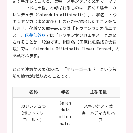
まず整理しておくと、美容・スキンケアの文脈で「マリ
ーゴールド抽出物」と呼ばれるものは、多くの場合「カ
レンデュラ（Calendula officinalis）」、和名「トウ
キンセンカ（唐金盞花）」の花から抽出したエキスを指
します。化粧品の成分表示では「トウキンセンカ花エキ
ス」、
医薬部外品
では「トウキンセンカエキス」と表記
されることが一般的です。INCI名（国際化粧品成分命名
法）では「Calendula Officinalis Flower Extract」と
記載されます。
ここで注意が必要なのは、「マリーゴールド」という名
前の植物が2種類あることです。
名称
学名
主な用途
Calen
カレンデュラ
スキンケア・美
dula
（ポットマリー
容・メディカルハ
offici
ゴールド）
ーブ
nalis