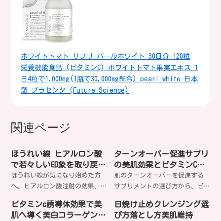
ホワイトトマト サプリ パールホワイト 30日分 120粒
栄養機能食品 (ビタミンC) ホワイトトマト果実エキス 1
日4粒で1,000mg(1瓶で30,000mg配合) pearl white 日本
製 プラセンタ (Future Science)
関連ページ
ほうれい線 ヒアルロン酸
ターンオーバー促進サプリ
で若々しい印象を取り戻す
の美肌効果とビタミンC・
完全ガイド
亜鉛の選び方
ほうれい線が気になり始めた方
肌のターンオーバーを促進する
へ。ヒアルロン酸注射の効果、
サプリメントの選び方から、ビ
持続期間、リスクまで専門医が
タミンCや亜鉛などの成分効果ま
ビタミンc誘導体効果で美
日焼け止めクレンジング選
解説。自然な仕上がりで年齢を
で詳しく解説。美肌を目指す女
肌へ導く美白コラーゲン促
び方落とし方美肌維持
感じさせない美肌を手に入れま
性におすすめの栄養素と摂取方