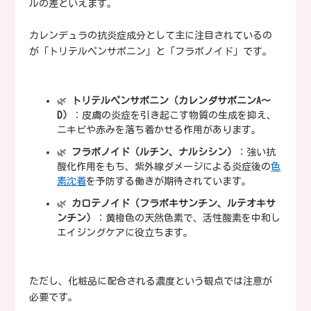
ルの差といえます。
カレンデュラの抗炎症成分として主に注目されているの
が「トリテルペンサポニン」と「フラボノイド」です。
🌿
トリテルペンサポニン（カレンダサポニンA〜
D）
：皮膚の炎症を引き起こす物質の生成を抑え、
ニキビや赤みを落ち着かせる作用があります。
🌿
フラボノイド（ルチン、ナルシシン）
：強い抗
酸化作用をもち、紫外線ダメージによる炎症後の
色
素沈着
を予防する働きが期待されています。
🌿
カロテノイド（フラボキサンチン、ルテオキサ
ンチン）
：黄橙色の天然色素で、活性酸素を中和し
エイジングケアに役立ちます。
ただし、化粧品に配合される濃度という観点では注意が
必要です。