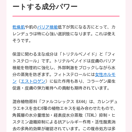
ートする成分パワー
乾燥肌
や肌の
バリア機能
低下が気になる方にとって、カ
レンデュラは特に心強い選択肢になります。これは使え
そうです。
保湿に関わる主な成分は「トリテルペノイド」と「フィ
トステロール」です。トリテルペノイドは皮膚のバリア
機能を物理的に強化し、外部刺激をブロックしながら水
分の蒸発を防ぎます。フィトステロールには
女性ホルモ
ン
（
エストロゲン
）に似た作用もあり、コラーゲン産生
促進・皮膚の弾力維持への貢献も期待されています。
混合植物原料「ファルコレックス BX44」は、カレンデュ
ラエキスを含む6種の植物エキスを組み合わせたもので、
角質層の水分量増加・経表皮水分蒸散（TEWL）抑制・ヒ
スタミン遊離抑制による抗アレルギー作用・活性酸素消
去の多角的効果が確認されています。この複合処方は多