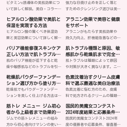
進毛穴引き締め
ビタミンc誘導体の美肌効果につ
強力な日焼け止めを正しく落と
せんか？
法をご紹介します。どのサプリ
いて詳しく解説。美白・コラー
すためのクレンジング選びは美
があなたの肌質に最適なのでし
ゲン生成促進・毛穴引き締めな
肌の鍵。肌質や日焼け止めタイ
ょうか？
ヒアルロン酸効果で美肌と
アラニン効果で美容と健康
ど、美容に嬉しい効果を科学的
プに合わせた適切な落とし方
保湿を実現する方法
をサポート
根拠と共にお伝えします。あな
で、毛穴トラブルや肌荒れを防
ヒアルロン酸の驚くべき保湿効
アラニンがもたらす美肌効果や
たの肌悩みにビタミンc誘導体は
げるのをご存知ですか？
果と美容効果について詳しく解
持久力向上、肝機能改善などの
どう効果的でしょうか？
説します。分子量による違いや
驚きの効果とは？美容と健康に
バリア機能修復スキンケア
肌トラブル種類と原因、敏
正しい使い方、エイジングケア
欠かせないアミノ酸の秘密を詳
正しい方法で肌トラブル解
感肌から乾燥肌まで完全解
効果まで、知られざる美肌の秘
しく解説します。あなたも今日
決
説
肌のバリア機能が低下すると乾
肌トラブルは種類によって原因
密とは？
からアラニンパワーを実感して
燥や敏感肌などのトラブルを引
や対策が大きく異なります。ニ
みませんか？
き起こします。正しいスキンケ
キビ、乾燥肌、毛穴の開き、シ
乾燥肌パウダーファンデー
色素沈着治すクリーム皮膚
ア方法でバリア機能を修復し、
ミ・シワなど、あなたの肌悩み
ション選び方から塗り方ま
科で選ぶ最適な美白治療法
健やかな肌を取り戻すことは可
に合った適切なケア方法をご存
で完全ガイド
乾燥肌でもパウダーファンデー
色素沈着に悩む方のため、皮膚
能でしょうか？
知ですか？
ションを美しく仕上げる方法は
科で処方されるクリームの種類
ある？保湿成分選びから下地テ
から治療法まで詳しく解説。ハ
筋トレ メニュー ジム初心
国民的美魔女コンテスト
クニック、崩れにくい塗り方ま
イドロキノンやトレチノインな
者から上級者まで効果的な
2024年度結果と応募条件審
で、プロが実践する秘訣を詳し
どの有効成分、レーザー治療、
分割法とマシン活用
査基準特集
ジムでの筋トレメニューの組み
国民的美魔女コンテスト2024年
く解説します。あなたの肌質に
セルフケア方法まで網羅的にご
方から初心者向けマシンの使い
度の優勝者や応募条件、審査基
合う製品は見つかるでしょう
紹介します。あなたに最適な治