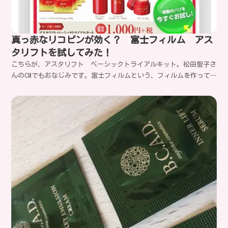
真っ赤なリコピンが効く？ 富士フィルム アス
タリフトを試してみた！
こちらが、アスタリフト ベーシックトライアルキット。松田聖子さ
んのCMでもおなじみです。富士フィルムという、フィルムを作って
いる会社が、写真の技術？を応用して作ったエイジングケア化粧品で
すね。どこに応用しているかはわかりません（笑）ちょっと調べた
ら、フィルムの製造技術のベースに、ゼラチン（コラーゲン...