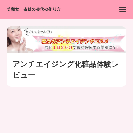
美魔女 奇跡の40代の作り方
アンチエイジング化粧品体験レ
ビュー