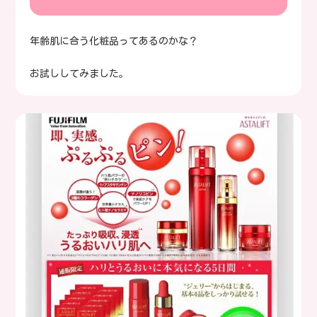
年齢肌に合う化粧品ってあるのかな？
お試ししてみました。