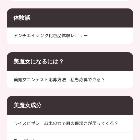
体験談
アンチエイジング化粧品体験レビュー
美魔女になるには？
美魔女コンテスト応募方法 私も応募できる？
美魔女成分
ライスビギン お米の力で肌の保湿力が戻ってくる？