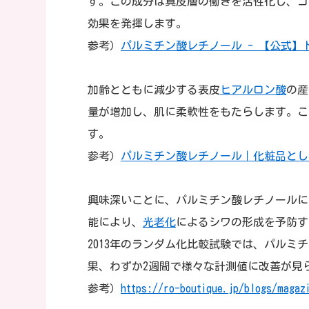
す。この成分は真皮層の働きを活性化し、コ
効果を発揮します。
参考）
パルミチン酸レチノール - 【公式】ド
加齢とともに減少する表皮
ヒアルロン酸
の産
量が増加し、肌に柔軟性をもたらします。こ
す。
参考）
パルミチン酸レチノール｜化粧品とし
興味深いことに、パルミチン酸レチノールには
能により、
光老化
によるシワの形成を予防す
2013年のランダム化比較試験では、パル
果、わずか2週間で様々な計測値に改善が見
参考）
https://ro-boutique.jp/blogs/magaz