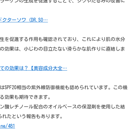
ラーゲンの生成を促進することで、シワやたるみの改善に
クターソワ（DR.SO…
生を促進する作用も確認されており、これにより肌の水分
の効果は、小じわの目立たない滑らかな肌作りに直結しま
ての効果は？【美容成分大全…
SPF20相当の紫外線防御機能も認められています。この機
る効果も期待できます。
ミチン酸レチノール配合のオイルベースの保湿剤を使用した結
られたという報告もあります。
ine/481