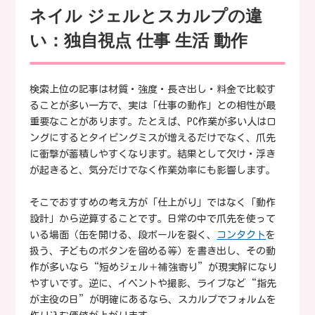
ネイル ジェルとスカルプの違
い：独自視点 仕事 生活 動作
検索上位の記事は材質・強度・長さ出し・料金で比較す
ることが多い一方で、実は「仕事の動作」との相性が最
重要なことがあります。たとえば、PC作業が多い人はロ
ングにするとタイピングミスが増えるだけでなく、爪先
に衝撃が蓄積しやすくなります。結果として欠け・浮き
が起きると、気分だけでなく作業効率にも影響します。
そこでおすすめの考え方が「仕上がり」ではなく「動作
設計」から逆算することです。日常の中で爪先を使って
いる場面（缶を開ける、段ボールを裂く、
コンタクト
を
扱う、子どものボタンを留める等）を書き出し、その動
作が多いなら“短めジェル＋補強寄り”が現実解になり
やすいです。逆に、イベントや撮影、ライブなど“指先
が主役の日”が明確にあるなら、スカルプでフォルムを