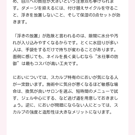
め、自爪への負担が大きいという注意点も挙げられま
す。ダメージを抑えるには、付け替えサイクルを守るこ
と、浮きを放置しないこと、そして保湿の3点セットが効
きます。
「浮きの放置」が危険と言われるのは、隙間に水分や汚
れが入り込みやすくなるからです。とくに水回りが多い
人は、手袋をするだけで持ちが変わることがあります。
面倒に感じても、ネイルを長く楽しむなら“水仕事の防
御”は最もコスパが高い工夫です。
においについては、スカルプ特有のにおいが気になる人
が一定数います。施術中に気分が悪くなるほど敏感な場
合は、換気が良いサロンを選ぶ、短時間のメニューで試
す、ジェル中心にする、など逃げ道を用意しておきまし
ょう。逆に、においが問題にならない人にとっては、ス
カルプの強度と造形性は大きなメリットになります。