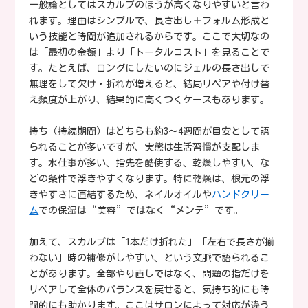
一般論としてはスカルプのほうが高くなりやすいと言わ
れます。理由はシンプルで、長さ出し＋フォルム形成と
いう技能と時間が追加されるからです。ここで大切なの
は「最初の金額」より「トータルコスト」を見ることで
す。たとえば、ロングにしたいのにジェルの長さ出しで
無理をして欠け・折れが増えると、結局リペアや付け替
え頻度が上がり、結果的に高くつくケースもあります。
持ち（持続期間）はどちらも約3〜4週間が目安として語
られることが多いですが、実態は生活習慣が支配しま
す。水仕事が多い、指先を酷使する、乾燥しやすい、な
どの条件で浮きやすくなります。特に乾燥は、根元の浮
きやすさに直結するため、ネイルオイルや
ハンドクリー
ム
での保湿は“美容”ではなく“メンテ”です。
加えて、スカルプは「1本だけ折れた」「左右で長さが揃
わない」時の補修がしやすい、という文脈で語られるこ
とがあります。全部やり直しではなく、問題の指だけを
リペアして全体のバランスを戻せると、気持ち的にも時
間的にも助かります。ここはサロンによって対応が違う