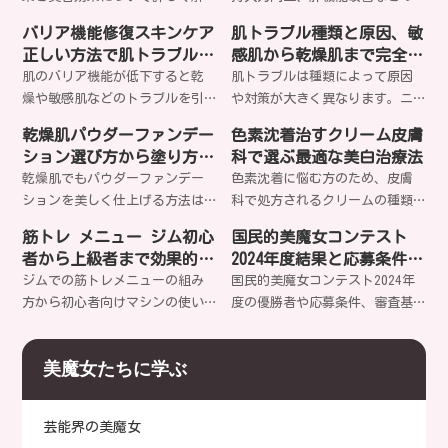
どう効果的でしょうか？
説します。分子量による違いや
驚きの効果とは？美容と健康に
バリア機能修復スキンケア
肌トラブル種類と原因、敏
正しい使い方、エイジングケア
欠かせないアミノ酸の秘密を詳
正しい方法で肌トラブル解
感肌から乾燥肌まで完全解
効果まで、知られざる美肌の秘
しく解説します。あなたも今日
決
説
肌のバリア機能が低下すると乾
肌トラブルは種類によって原因
密とは？
からアラニンパワーを実感して
燥や敏感肌などのトラブルを引
や対策が大きく異なります。ニ
みませんか？
き起こします。正しいスキンケ
キビ、乾燥肌、毛穴の開き、シ
乾燥肌パウダーファンデー
色素沈着治すクリーム皮膚
ア方法でバリア機能を修復し、
ミ・シワなど、あなたの肌悩み
ション選び方から塗り方ま
科で選ぶ最適な美白治療法
健やかな肌を取り戻すことは可
に合った適切なケア方法をご存
で完全ガイド
乾燥肌でもパウダーファンデー
色素沈着に悩む方のため、皮膚
能でしょうか？
知ですか？
ションを美しく仕上げる方法は
科で処方されるクリームの種類
ある？保湿成分選びから下地テ
から治療法まで詳しく解説。ハ
筋トレ メニュー ジム初心
国民的美魔女コンテスト
クニック、崩れにくい塗り方ま
イドロキノンやトレチノインな
者から上級者まで効果的な
2024年度結果と応募条件審
で、プロが実践する秘訣を詳し
どの有効成分、レーザー治療、
分割法とマシン活用
査基準特集
ジムでの筋トレメニューの組み
国民的美魔女コンテスト2024年
く解説します。あなたの肌質に
セルフケア方法まで網羅的にご
方から初心者向けマシンの使い
度の優勝者や応募条件、審査基
合う製品は見つかるでしょう
紹介します。あなたに最適な治
方まで、効率的な部位別分割法
準などを詳しく解説します。35
か？
療法は何でしょう？
で理想のボディを目指すための
歳以上の女性が輝く美の祭典の
美魔女たちに学ぶ
具体的なアプローチを徹底解
最新情報とは？
説。あなたも今日から効果的な
筋トレを始めませんか？
芸能界の美魔女