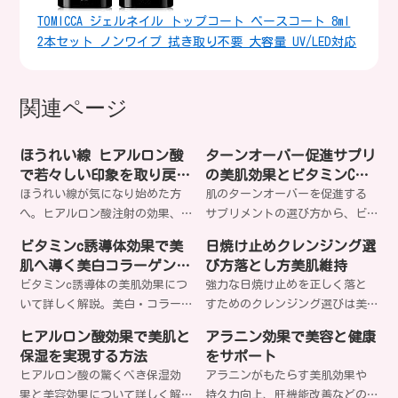
TOMICCA ジェルネイル トップコート ベースコート 8ml
2本セット ノンワイプ 拭き取り不要 大容量 UV/LED対応
関連ページ
ほうれい線 ヒアルロン酸
ターンオーバー促進サプリ
で若々しい印象を取り戻す
の美肌効果とビタミンC・
完全ガイド
亜鉛の選び方
ほうれい線が気になり始めた方
肌のターンオーバーを促進する
へ。ヒアルロン酸注射の効果、
サプリメントの選び方から、ビ
持続期間、リスクまで専門医が
タミンCや亜鉛などの成分効果ま
ビタミンc誘導体効果で美
日焼け止めクレンジング選
解説。自然な仕上がりで年齢を
で詳しく解説。美肌を目指す女
肌へ導く美白コラーゲン促
び方落とし方美肌維持
感じさせない美肌を手に入れま
性におすすめの栄養素と摂取方
進毛穴引き締め
ビタミンc誘導体の美肌効果につ
強力な日焼け止めを正しく落と
せんか？
法をご紹介します。どのサプリ
いて詳しく解説。美白・コラー
すためのクレンジング選びは美
があなたの肌質に最適なのでし
ゲン生成促進・毛穴引き締めな
肌の鍵。肌質や日焼け止めタイ
ょうか？
ヒアルロン酸効果で美肌と
アラニン効果で美容と健康
ど、美容に嬉しい効果を科学的
プに合わせた適切な落とし方
保湿を実現する方法
をサポート
根拠と共にお伝えします。あな
で、毛穴トラブルや肌荒れを防
ヒアルロン酸の驚くべき保湿効
アラニンがもたらす美肌効果や
たの肌悩みにビタミンc誘導体は
げるのをご存知ですか？
果と美容効果について詳しく解
持久力向上、肝機能改善などの