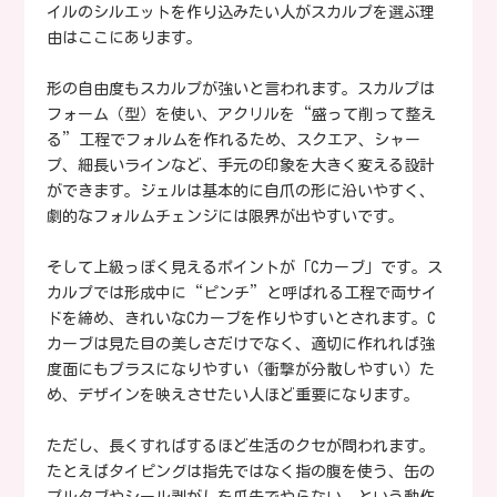
イルのシルエットを作り込みたい人がスカルプを選ぶ理
由はここにあります。
形の自由度もスカルプが強いと言われます。スカルプは
フォーム（型）を使い、アクリルを“盛って削って整え
る”工程でフォルムを作れるため、スクエア、シャー
プ、細長いラインなど、手元の印象を大きく変える設計
ができます。ジェルは基本的に自爪の形に沿いやすく、
劇的なフォルムチェンジには限界が出やすいです。
そして上級っぽく見えるポイントが「Cカーブ」です。ス
カルプでは形成中に“ピンチ”と呼ばれる工程で両サイ
ドを締め、きれいなCカーブを作りやすいとされます。C
カーブは見た目の美しさだけでなく、適切に作れれば強
度面にもプラスになりやすい（衝撃が分散しやすい）た
め、デザインを映えさせたい人ほど重要になります。
ただし、長くすればするほど生活のクセが問われます。
たとえばタイピングは指先ではなく指の腹を使う、缶の
プルタブやシール剥がしを爪先でやらない、という動作