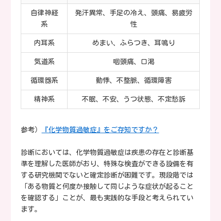
自律神経
発汗異常、手足の冷え、頭痛、易疲労
系
性
内耳系
めまい、ふらつき、耳鳴り
気道系
咽頭痛、口渇
循環器系
動悸、不整脈、循環障害
精神系
不眠、不安、うつ状態、不定愁訴
参考）
『化学物質過敏症』をご存知ですか？
診断においては、化学物質過敏症は疾患の存在と診断基
準を理解した医師がおり、特殊な検査ができる設備を有
する研究機関でないと確定診断が困難です。現段階では
「ある物質と何度か接触して同じような症状が起ること
を確認する」ことが、最も実践的な手段と考えられてい
ます。