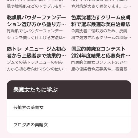
密とは？
からアラニンパワーを実感して
燥や敏感肌などのトラブルを引
や対策が大きく異なります。ニ
みませんか？
き起こします。正しいスキンケ
キビ、乾燥肌、毛穴の開き、シ
乾燥肌パウダーファンデー
色素沈着治すクリーム皮膚
ア方法でバリア機能を修復し、
ミ・シワなど、あなたの肌悩み
ション選び方から塗り方ま
科で選ぶ最適な美白治療法
健やかな肌を取り戻すことは可
に合った適切なケア方法をご存
で完全ガイド
乾燥肌でもパウダーファンデー
色素沈着に悩む方のため、皮膚
能でしょうか？
知ですか？
ションを美しく仕上げる方法は
科で処方されるクリームの種類
ある？保湿成分選びから下地テ
から治療法まで詳しく解説。ハ
筋トレ メニュー ジム初心
国民的美魔女コンテスト
クニック、崩れにくい塗り方ま
イドロキノンやトレチノインな
者から上級者まで効果的な
2024年度結果と応募条件審
で、プロが実践する秘訣を詳し
どの有効成分、レーザー治療、
分割法とマシン活用
査基準特集
ジムでの筋トレメニューの組み
国民的美魔女コンテスト2024年
く解説します。あなたの肌質に
セルフケア方法まで網羅的にご
方から初心者向けマシンの使い
度の優勝者や応募条件、審査基
合う製品は見つかるでしょう
紹介します。あなたに最適な治
方まで、効率的な部位別分割法
準などを詳しく解説します。35
か？
療法は何でしょう？
で理想のボディを目指すための
歳以上の女性が輝く美の祭典の
美魔女たちに学ぶ
具体的なアプローチを徹底解
最新情報とは？
説。あなたも今日から効果的な
筋トレを始めませんか？
芸能界の美魔女
ブログ界の美魔女