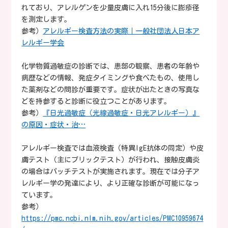
れており、アレルゲンを少量皮膚に入れ15分後に膨疹径
を測定します。
参考）
アレルギー検査方法の実際｜一般社団法人日本ア
レルギー学会
化学物質過敏症の診断では、患部の観察、患者の年齢や
病歴などの情報、発症タイミングや食べたもの、使用し
た薬剤などの問診が重要です。症状が出たときの写真な
どを持参すると診断に役立つことがあります。
参考）
『日光過敏症（光線過敏症・日光アレルギー）』
の原因・症状・治…
アレルギー検査では血液検査（特異IgE抗体の同定）や皮
膚テスト（主にプリックテスト）が行われ、接触皮膚炎
の場合はパッチテストが実施されます。現在では分子ア
レルギー学の発達により、より正確な診断が可能になっ
ています。
参考）
https://pmc.ncbi.nlm.nih.gov/articles/PMC10959674