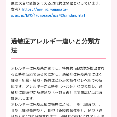
康に大きな影響を与える現代的な問題となっています。
参考）
https://www.id.yamagata-
u.ac.jp/EPC/17disease/mcs/03sindan.html
過敏症アレルギー違いと分類方
法
アレルギーは免疫系が関与し、特異的IgE抗体が検出され
る即時型反応であるのに対し、過敏症は免疫系ではなく
細胞・組織・臓器・感情など心身の様々なレベルでの反
応です。アレルギーが即時型（～30分）なのに対し、過
敏症は即時型から遅延型（～数日後）まで幅広い反応時
間を示します。
アレルギーは免疫反応の機序により、Ⅰ型（即時型）、
Ⅱ型（細胞傷害型）、Ⅲ型（免疫複合体型）、Ⅳ型（遅
延型）の4つに分類されます。過敏症の症状にはアレルギ