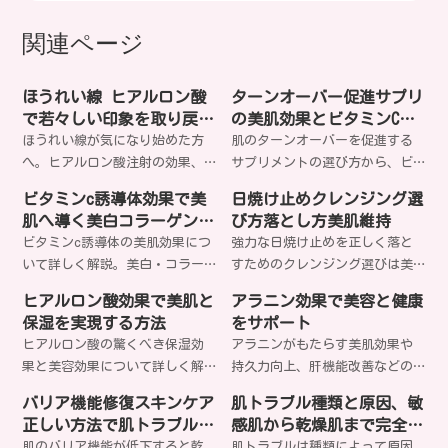
関連ページ
ほうれい線 ヒアルロン酸
ターンオーバー促進サプリ
で若々しい印象を取り戻す
の美肌効果とビタミンC・
完全ガイド
亜鉛の選び方
ほうれい線が気になり始めた方
肌のターンオーバーを促進する
へ。ヒアルロン酸注射の効果、
サプリメントの選び方から、ビ
持続期間、リスクまで専門医が
タミンCや亜鉛などの成分効果ま
ビタミンc誘導体効果で美
日焼け止めクレンジング選
解説。自然な仕上がりで年齢を
で詳しく解説。美肌を目指す女
肌へ導く美白コラーゲン促
び方落とし方美肌維持
感じさせない美肌を手に入れま
性におすすめの栄養素と摂取方
進毛穴引き締め
ビタミンc誘導体の美肌効果につ
強力な日焼け止めを正しく落と
せんか？
法をご紹介します。どのサプリ
いて詳しく解説。美白・コラー
すためのクレンジング選びは美
があなたの肌質に最適なのでし
ゲン生成促進・毛穴引き締めな
肌の鍵。肌質や日焼け止めタイ
ょうか？
ヒアルロン酸効果で美肌と
アラニン効果で美容と健康
ど、美容に嬉しい効果を科学的
プに合わせた適切な落とし方
保湿を実現する方法
をサポート
根拠と共にお伝えします。あな
で、毛穴トラブルや肌荒れを防
ヒアルロン酸の驚くべき保湿効
アラニンがもたらす美肌効果や
たの肌悩みにビタミンc誘導体は
げるのをご存知ですか？
果と美容効果について詳しく解
持久力向上、肝機能改善などの
どう効果的でしょうか？
説します。分子量による違いや
驚きの効果とは？美容と健康に
バリア機能修復スキンケア
肌トラブル種類と原因、敏
正しい使い方、エイジングケア
欠かせないアミノ酸の秘密を詳
正しい方法で肌トラブル解
感肌から乾燥肌まで完全解
効果まで、知られざる美肌の秘
しく解説します。あなたも今日
決
説
肌のバリア機能が低下すると乾
肌トラブルは種類によって原因