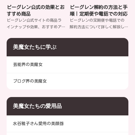
報、最安値で購入する方法など
しく解説します。アンチエイジ
ビーグレン公式の効果とお
ビーグレン解約の方法と手
を詳しく解説します。
ング効果や肌の悩み改善、おす
すすめ商品
順｜定期便や電話での対応
すめの使用方法など、実際の使
ビーグレン公式サイトの商品ラ
ビーグレンの定期便や電話での
用者の声を交えて紹介します。
インナップや効果、おすすめア
解約方法について詳しく解説し
イテムについて詳しく解説しま
ます。解約手順や注意点、返
す。アンチエイジング効果や肌
品・返金保証についても触れ、
美魔女たちに学ぶ
悩み別のケア方法、お得な購入
スムーズな解約をサポートしま
方法も紹介しています。
す。
芸能界の美魔女
ブログ界の美魔女
美魔女たちの愛用品
水谷雅子さん愛用の美顔器