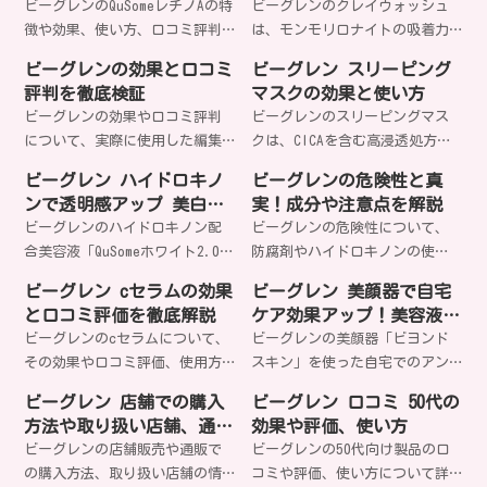
方
ビーグレンのQuSomeレチノAの特
ビーグレンのクレイウォッシュ
徴や効果、使い方、口コミ評判
は、モンモリロナイトの吸着力
について詳しく解説します。レ
で毛穴汚れや古い角質を落と
ビーグレンの効果と口コミ
ビーグレン スリーピング
チノールの働きやエイジングケ
し、しっとりとした洗い上がり
評判を徹底検証
マスクの効果と使い方
ア効果、敏感肌での使用法な
を実現する人気の洗顔料です。
ビーグレンの効果や口コミ評判
ビーグレンのスリーピングマス
ど、気になる情報をまとめてお
アンチエイジング効果や使い
について、実際に使用した編集
クは、CICAを含む高浸透処方で
届けします。
方、口コミについて詳しく解説
部の体験や顧客の声を交えて詳
夜間の肌ケアを行う製品です。
します。
ビーグレン ハイドロキノ
ビーグレンの危険性と真
しく解説します。ニキビや毛
肌荒れやダメージケアに効果的
ンで透明感アップ 美白効
実！成分や注意点を解説
穴、美白などの肌悩み別におす
で、専用スパチュラで塗ること
果
ビーグレンのハイドロキノン配
ビーグレンの危険性について、
すめの商品や使い方のコツ、お
で、エステ級のリフトケアが期
合美容液「QuSomeホワイト2.0」
防腐剤やハイドロキノンの使
得な購入方法まで幅広く紹介し
待できます。
の特徴や使い方、効果について
用、ステマ疑惑などの観点から
ています。
ビーグレン cセラムの効果
ビーグレン 美顔器で自宅
解説します。シミやくすみに悩
詳しく解説します。成分の安全
と口コミ評価を徹底解説
ケア効果アップ！美容液浸
む方におすすめの美白ケア製品
性や注意すべき点、実際の使用
透
ビーグレンのcセラムについて、
ビーグレンの美顔器「ビヨンド
です。
者の声を交えながら、ビーグレ
その効果や口コミ評価、使用方
スキン」を使った自宅でのアン
ン製品の真実に迫ります。
法、成分などを詳しく解説しま
チエイジングケアについて解説
ビーグレン 店舗での購入
ビーグレン 口コミ 50代の
す。アンチエイジング効果や肌
します。美容液の浸透力を高
方法や取り扱い店舗、通販
効果や評価、使い方
悩み別のおすすめ使用法、お得
め、クリニック並みの効果を実
サイトの比較
ビーグレンの店舗販売や通販で
ビーグレンの50代向け製品の口
な購入方法も紹介します。
現する方法や、使用方法、ユー
の購入方法、取り扱い店舗の情
コミや評価、使い方について詳
ザーの声などを紹介します。